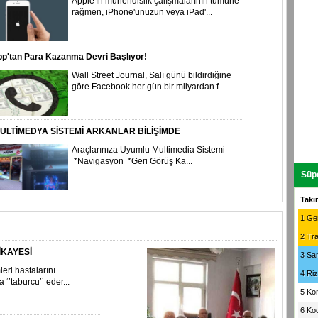
Apple'ın mühendislik çalışmalarının tümüne
rağmen, iPhone'unuzun veya iPad'...
p'tan Para Kazanma Devri Başlıyor!
Wall Street Journal, Salı günü bildirdiğine
göre Facebook her gün bir milyardan f...
ULTİMEDYA SİSTEMİ ARKANLAR BİLİŞİMDE
Araçlarınıza Uyumlu Multimedia Sistemi
*Navigasyon *Geri Görüş Ka...
Süpe
Takı
1
Gen
2
Tr
İKAYESİ
3
Sa
eri hastalarını
4
Ri
a ‘’taburcu’’ eder...
5
Ko
6
Koc