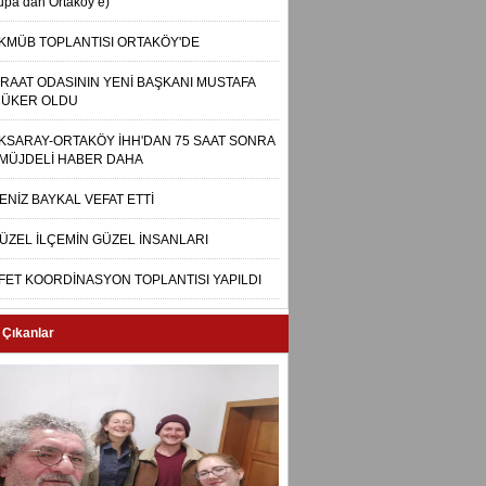
upa’dan Ortaköy’e)
KMÜB TOPLANTISI ORTAKÖY'DE
İRAAT ODASININ YENİ BAŞKANI MUSTAFA
ÜKER OLDU
KSARAY-ORTAKÖY İHH'DAN 75 SAAT SONRA
 MÜJDELİ HABER DAHA
ENİZ BAYKAL VEFAT ETTİ
ÜZEL İLÇEMİN GÜZEL İNSANLARI
FET KOORDİNASYON TOPLANTISI YAPILDI
 Çıkanlar