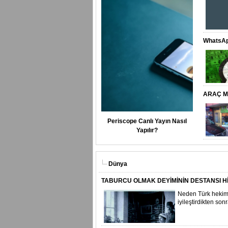
WhatsAp
ARAÇ M
Periscope Canlı Yayın Nasıl
Yapılır?
Dünya
TABURCU OLMAK DEYİMİNİN DESTANSI H
Neden Türk hekiml
iyileştirdikten sonr