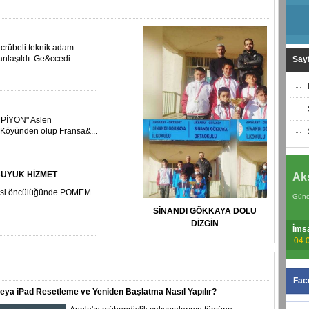
crübeli teknik adam
anlaşıldı. Ge&ccedi...
Sayf
PİYON" Aslen
 Köyünden olup Fransa&...
ÜYÜK HİZMET
Ak
esi öncülüğünde POMEM
Günc
SİNANDI GÖKKAYA DOLU
DİZGİN
İms
04:
Fac
eya iPad Resetleme ve Yeniden Başlatma Nasıl Yapılır?