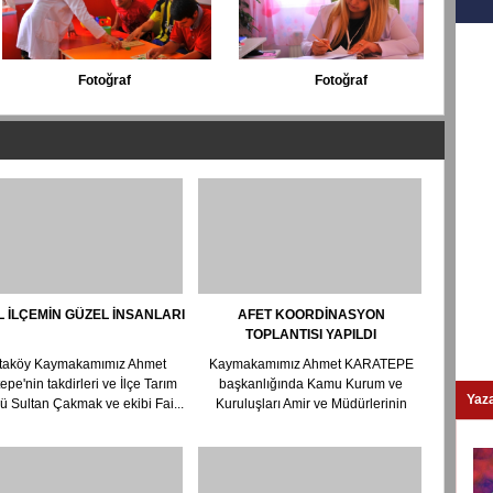
Fotoğraf
Fotoğraf
 İLÇEMİN GÜZEL İNSANLARI
AFET KOORDİNASYON
TOPLANTISI YAPILDI
aköy Kaymakamımız Ahmet
Kaymakamımız Ahmet KARATEPE
epe'nin takdirleri ve İlçe Tarım
başkanlığında Kamu Kurum ve
Yaza
 Sultan Çakmak ve ekibi Fai...
Kuruluşları Amir ve Müdürlerinin
katılımı ile Kaymakamlık topl...