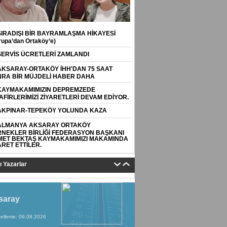
SIRADIŞI BİR BAYRAMLAŞMA HİKAYESİ
rupa’dan Ortaköy’e)
SERVİS ÜCRETLERİ ZAMLANDI
AKSARAY-ORTAKÖY İHH'DAN 75 SAAT
RA BİR MÜJDELİ HABER DAHA
KAYMAKAMIMIZIN DEPREMZEDE
AFİRLERİMİZİ ZİYARETLERİ DEVAM EDİYOR.
AKPINAR-TEPEKÖY YOLUNDA KAZA
ALMANYA AKSARAY ORTAKÖY
NEKLER BİRLİĞİ FEDERASYON BAŞKANI
ET BEKTAŞ KAYMAKAMIMIZI MAKAMINDA
ARET ETTİLER.
tı Yazarlar
saray
elleme: 09.08.2026