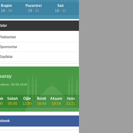
Bugün
Pazartesi
Salı
19
-
34
19
-
31
18
-
32
alar
Reklamlar
Sponsorlar
Sayfalar
saray
elleme: 08.08.2026
ak
Sabah
Öğle
İkindi
Akşam
Yatsı
00
05:45
12:55
16:44
19:54
21:21
ebook