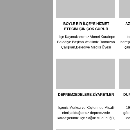
BÖYLE BİR İLÇEYE HİZMET
AZ
ETTİĞIM İÇİN ÇOK GURUR
DUYUYORUM
İlçe Kaymakamımız Ahmet Karatepe
İn
Belediye Başkan Vekilimiz Ramazan
hemşe
Çalışkan,Belediye Meclis Üyesi
çal
Lokman ...
DEPREMZEDELERE ZİYARETLER
DU
İlçemiz Merkez ve Köylerinde Misafir
198
etmiş olduğumuz depremzede
göre
kardeşlerimiz İlçe Sağlık Müdürlüğü,
Me
İ...