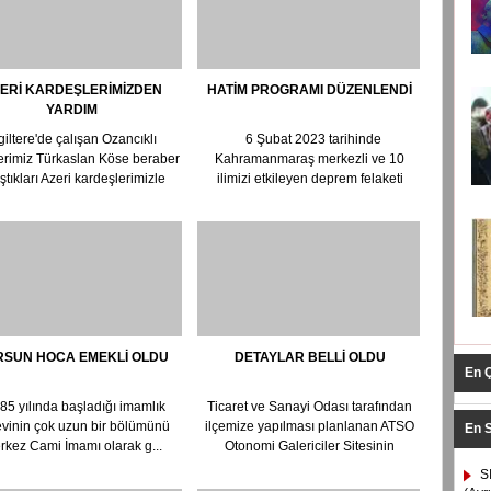
ERİ KARDEŞLERİMİZDEN
HATİM PROGRAMI DÜZENLENDİ
YARDIM
giltere'de çalışan Ozancıklı
6 Şubat 2023 tarihinde
rimiz Türkaslan Köse beraber
Kahramanmaraş merkezli ve 10
ıştıkları Azeri kardeşlerimizle
ilimizi etkileyen deprem felaketi
birlikte Or...
sonrası ilçe müftülüğüm...
RSUN HOCA EMEKLİ OLDU
DETAYLAR BELLİ OLDU
En 
5 yılında başladığı imamlık
Ticaret ve Sanayi Odası tarafından
vinin çok uzun bir bölümünü
ilçemize yapılması planlanan ATSO
En 
rkez Cami İmamı olarak g...
Otonomi Galericiler Sitesinin
ayrıntıları belli oldu. ...
S