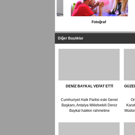
Fotoğraf
Diğer Başlıklar
DENİZ BAYKAL VEFAT ETTİ
GÜZEL
Cumhuriyet Halk Partisi eski Genel
Ort
Başkanı, Antalya Milletvekili Deniz
Karat
Baykal hakkın rahmetine
Müdürü
kavuşmuştur. Allah rahmet eylesin.
A...