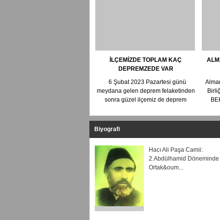
İLÇEMİZDE TOPLAM KAÇ
ALM
DEPREMZEDE VAR
FED
6 Şubat 2023 Pazartesi günü
Alman
B
meydana gelen deprem felaketinden
Birl
MAK
sonra güzel ilçemiz de deprem
BE
bölgesinde...
KARAT
Biyografi
Hacı Ali Paşa Camii:
2.Abdülhamid Dönemind
Ortak&oum...