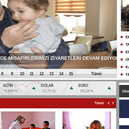
E
T
HİKA
E
E MİSAFİRLERİMİZİ ZİYARETLERİ DEVAM EDİYOR.
Ü
K
8
9
10
11
12
13
14
15
Tümü
Y
ATA
6.660 %
47,71 %
55,18 %
Ulus
Tümü