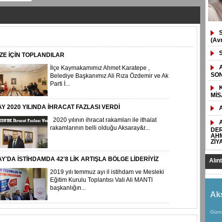
(Av
ZE İÇİN TOPLANDILAR
İlçe Kaymakamımız Ahmet Karatepe ,
SON
Belediye Başkanımız Ali Rıza Özdemir ve Ak
Parti İ...
MİS
 2020 YILINDA İHRACAT FAZLASI VERDİ
2020 yılının ihracat rakamları ile ithalat
rakamlarının belli olduğu Aksaray&r...
DER
AHM
ZİY
'DA İSTİHDAMDA 42'8 LİK ARTIŞLA BÖLGE LİDERİYİZ
Alın
2019 yılı temmuz ayı il istihdam ve Mesleki
Eğitim Kurulu Toplantısı Vali Ali MANTI
başkanlığın...
Ak
Günc