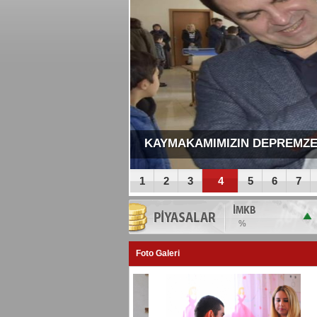
İ HABER DAHA
KAYMAKAMIMIZIN DEPREMZED
1
2
3
4
5
6
7
%
Foto Galeri