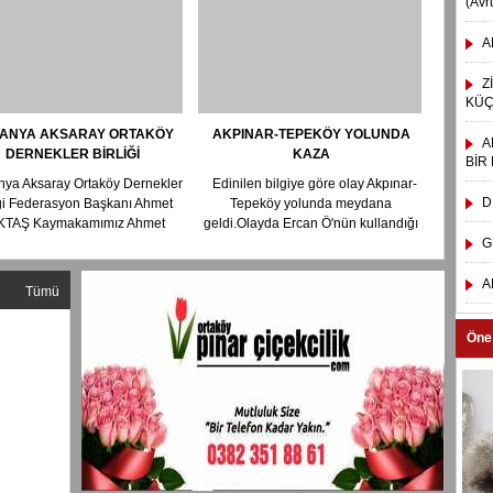
(Avr
A
Z
KÜÇ
ANYA AKSARAY ORTAKÖY
AKPINAR-TEPEKÖY YOLUNDA
A
DERNEKLER BİRLİĞİ
KAZA
BİR
ERASYON BAŞKANI AHMET
ya Aksaray Ortaköy Dernekler
Edinilen bilgiye göre olay Akpınar-
EKTAŞ KAYMAKAMIMIZI
D
iği Federasyon Başkanı Ahmet
Tepeköy yolunda meydana
AMINDA ZİYARET ETTİLER.
KTAŞ Kaymakamımız Ahmet
geldi.Olayda Ercan Ö'nün kullandığı
EPE'yi makamında ziyaret e...
ara&cce...
G
A
Tümü
Öne
e