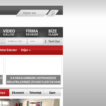
Yeni Üye
Vefat Edenler
Diğer »
AT
KAYMAKAMIMIZIN DEPREMZEDE
A
MİSAFİRLERİMİZİ ZİYARETLERİ DEVAM
EDİYOR.
ünya
Ekonomi
Teknoloji
Spor