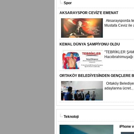
Spor
AKSARAYSPOR CEVİZ'E EMENAT
Aksaraysporda te
Mustafa Ceviz ile 
KEMAL DÜNYA ŞAMPİYONU OLDU
"TEBRİKLER ŞAM
Hacıibrahimuşağı
ORTAKÖY BELEDİYESİNDEN GENÇLERE B
Ortaköy Belediy
adaylarına ücret...
Teknoloji
iPhone v