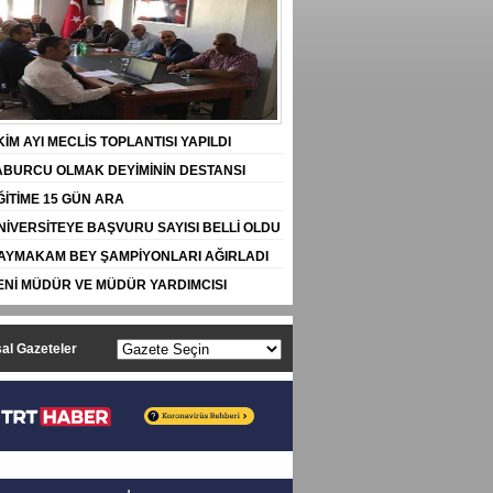
KİM AYI MECLİS TOPLANTISI YAPILDI
ABURCU OLMAK DEYİMİNİN DESTANSI
YESİ
ĞİTİME 15 GÜN ARA
AKPINAR-TEPEKÖY YOLUNDA KAZA
NİVERSİTEYE BAŞVURU SAYISI BELLİ OLDU
AYMAKAM BEY ŞAMPİYONLARI AĞIRLADI
ENİ MÜDÜR VE MÜDÜR YARDIMCISI
MALARI
al Gazeteler