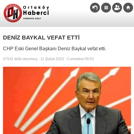
DENİZ BAYKAL VEFAT ETTİ
CHP Eski Genel Başkanı Deniz Baykal vefat etti.
37532 defa okunmuş - 11 Şubat 2023 - Cumartesi 09:52