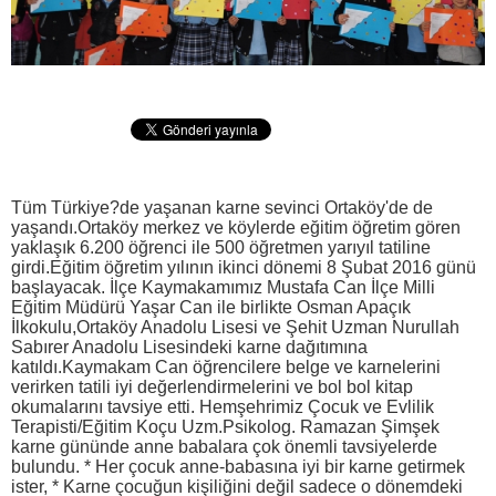
Tüm Türkiye?de yaşanan karne sevinci Ortaköy'de de
yaşandı.Ortaköy merkez ve köylerde eğitim öğretim gören
yaklaşık 6.200 öğrenci ile 500 öğretmen yarıyıl tatiline
girdi.Eğitim öğretim yılının ikinci dönemi 8 Şubat 2016 günü
başlayacak. İlçe Kaymakamımız Mustafa Can İlçe Milli
Eğitim Müdürü Yaşar Can ile birlikte Osman Apaçık
İlkokulu,Ortaköy Anadolu Lisesi ve Şehit Uzman Nurullah
Sabırer Anadolu Lisesindeki karne dağıtımına
katıldı.Kaymakam Can öğrencilere belge ve karnelerini
verirken tatili iyi değerlendirmelerini ve bol bol kitap
okumalarını tavsiye etti. Hemşehrimiz Çocuk ve Evlilik
Terapisti/Eğitim Koçu Uzm.Psikolog. Ramazan Şimşek
karne gününde anne babalara çok önemli tavsiyelerde
bulundu. * Her çocuk anne-babasına iyi bir karne getirmek
ister, * Karne çocuğun kişiliğini değil sadece o dönemdeki