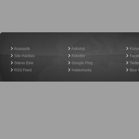
Haber Yazılımı
Anasayfa
Astroloji
Küny
Site Haritası
Anketler
Face
Sitene Ekle
Google Ping
Twitte
RSS Feed
Hakkımızda
Bize 