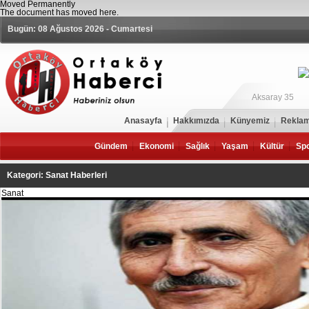
Moved Permanently
The document has moved
here
.
Bugün: 08 Ağustos 2026 - Cumartesi
Aksaray 35
Anasayfa
Hakkımızda
Künyemiz
Reklam
Gündem
Ekonomi
Sağlık
Yaşam
Kültür
Sp
Kategori: Sanat Haberleri
Sanat