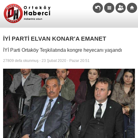
İYİ PARTİ ELVAN KONAR'A EMANET
İYİ Parti Ortaköy Teşkilatında kongre heyecanı yaşandı
27809 defa okunmuş - 23 Şubat 2020 - Pazar 20:51